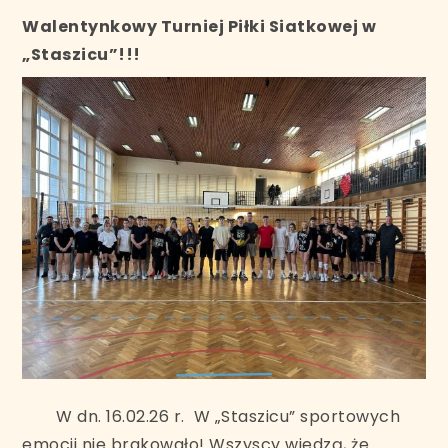
Walentynkowy Turniej Piłki Siatkowej w
„Staszicu”!!!
W dn. 16.02.26 r. W „Staszicu” sportowych
emocji nie brakowało! Wszyscy wiedzą, że