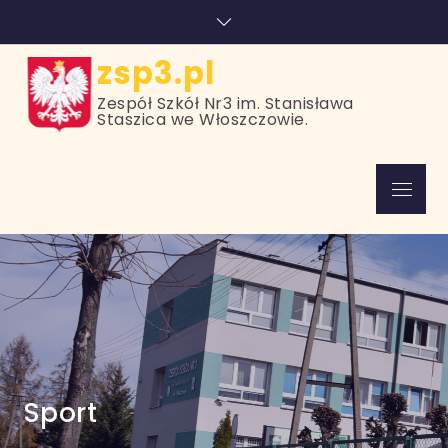
Skip
treści
to
content
zsp3.pl
Zespół Szkół Nr3 im. Stanisława
Staszica we Włoszczowie.
Menu
Sport