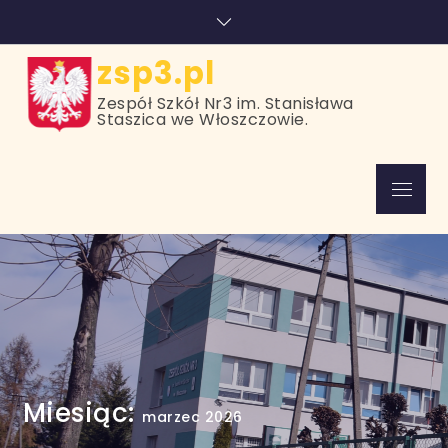
Skip
treści
to
content
zsp3.pl
Zespół Szkół Nr3 im. Stanisława
Staszica we Włoszczowie.
Menu
Miesiąc:
marzec 2026