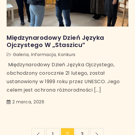
Międzynarodowy Dzień Języka
Ojczystego W „Staszicu”
Galeria
,
Informacja
,
Konkurs
Międzynarodowy Dzień Języka Ojczystego,
obchodzony corocznie 21 lutego, został
ustanowiony w 1999 roku przez UNESCO. Jego
celem jest ochrona różnorodności […]
2 marca, 2026
Stronicowanie
1
2
3