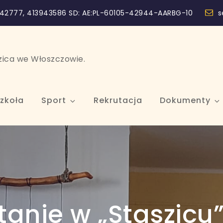
42777, 413943586 SD: AE:PL-60105-42944-AARBG-10
s
szica we Włoszczowie.
zkoła
Sport
Rekrutacja
Dokumenty
anie w „Staszicu