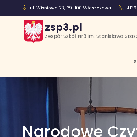
Skip
treści
ul. Wiśniowa 23, 29-100 Włoszczowa
4139
to
content
zsp3.pl
Zespół Szkół Nr3 im. Stanisława Sta
S
Narodowe Czyt