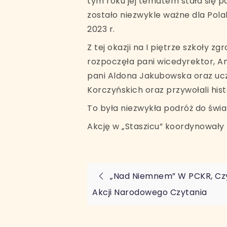
tym roku jej tematem stała się p
zostało niezwykle ważne dla Pol
2023 r.
Z tej okazji na I piętrze szkoły
rozpoczęła pani wicedyrektor, An
pani Aldona Jakubowska oraz uczn
Korczyńskich oraz przywołali histo
To była niezwykła podróż do świa
Akcję w „Staszicu” koordynowały p
Nawigacja
„Nad Niemnem” W PCKR, Cz
Akcji Narodowego Czytania
wpisu