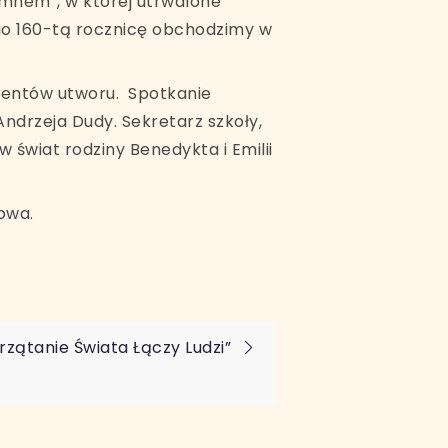
emnem”, w której utrwalone
ego 160-tą rocznicę obchodzimy w
gmentów utworu. Spotkanie
ndrzeja Dudy. Sekretarz szkoły,
 świat rodziny Benedykta i Emilii
kowa.
rzątanie Świata Łączy Ludzi”