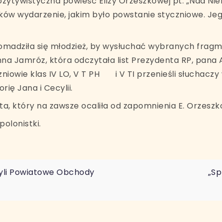
ozytywistyczna powieść Elizy Orzeszkowej pt. „Nad Ni
aków wydarzenie, jakim było powstanie styczniowe. J
 zgromadziła się młodzież, by wysłuchać wybranych fra
na Jamróz, która odczytała list Prezydenta RP, pana A
iowie klas IV LO, V T PH i V TI przenieśli słuchaczy w
rię Jana i Cecylii.
ta, który na zawsze ocaliła od zapomnienia E. Orzesz
olonistki.
yli Powiatowe Obchody
„Sp