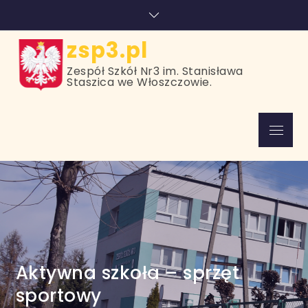
Skip
treści
to
content
zsp3.pl
Zespół Szkół Nr3 im. Stanisława
Staszica we Włoszczowie.
Menu
Aktywna szkoła – sprzęt
sportowy