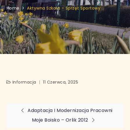
Home
Aktywna Szkoła – Sprzęt Sportowy
Informacja
11 Czerwca, 2025
Nawigacja
Adaptacja I Modernizacja Pracowni
Moje Boisko – Orlik 2012
wpisu