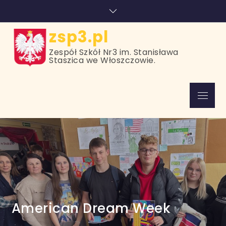
Skip
treści
to
content
zsp3.pl
Zespół Szkół Nr3 im. Stanisława
Staszica we Włoszczowie.
Menu
American Dream Week