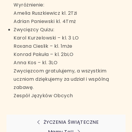
Wyróżnienie:
Amelia Ruszkiewicz kl. 2Tżi
Adrian Paniewski kl. 4Tmż
Zwycięzcy Quizu:
Karol Kurzelowski – kl. 3 LO
Roxana Cieslik – kl. 1mże
Konrad Pakuła – kl. 2bLO
Anna Kos – kl. 3LO
Zwycięzcom gratulujemy, a wszystkim
uczniom dziękujemy za udział i wspólną
zabawę.
Zespół Języków Obcych
Nawigacja
ŻYCZENIA ŚWIĄTECZNE
Mamy To!!