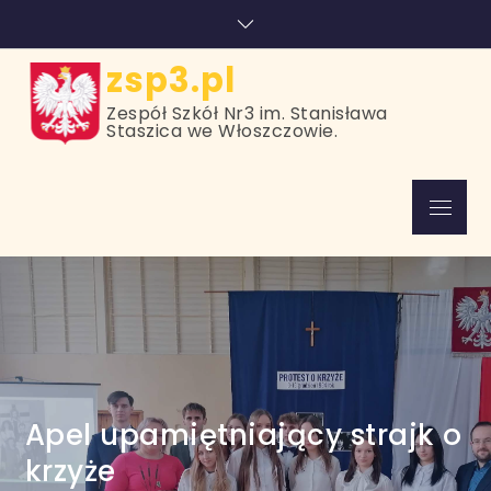
Skip
treści
to
content
zsp3.pl
Zespół Szkół Nr3 im. Stanisława
Staszica we Włoszczowie.
Menu
Apel upamiętniający strajk o
krzyże