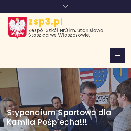
Skip
treści
to
content
zsp3.pl
Zespół Szkół Nr3 im. Stanisława
Staszica we Włoszczowie.
Menu
Stypendium Sportowe dla
Kamila Pośpiecha!!!