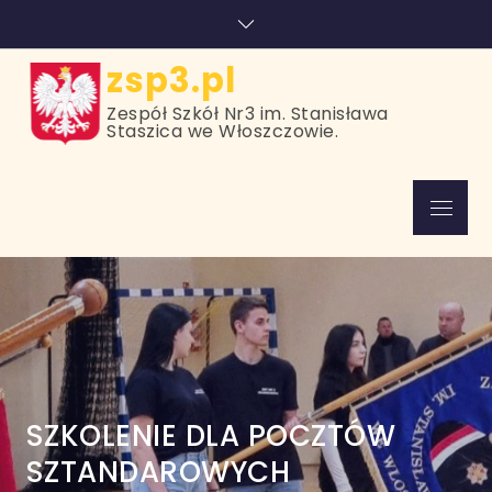
Skip
treści
to
content
zsp3.pl
Zespół Szkół Nr3 im. Stanisława
Staszica we Włoszczowie.
Menu
SZKOLENIE DLA POCZTÓW
SZTANDAROWYCH