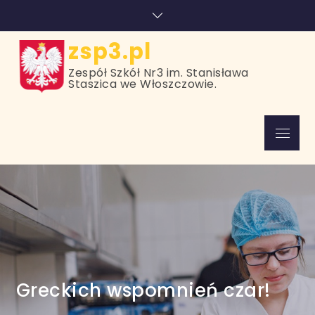
Skip
treści
to
content
zsp3.pl
Zespół Szkół Nr3 im. Stanisława
Staszica we Włoszczowie.
Menu
Greckich wspomnień czar!