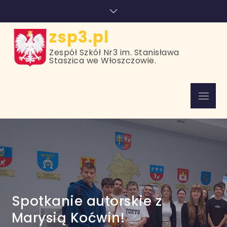
Skip
treści
to
content
zsp3.pl
Zespół Szkół Nr3 im. Stanisława
Staszica we Włoszczowie.
Menu
Spotkanie autorskie z
Marysią Koćwin!