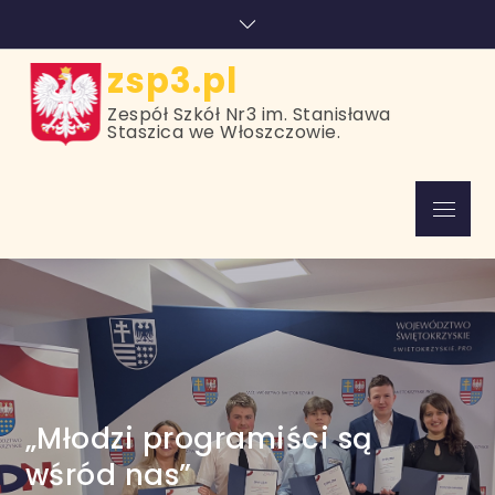
Skip
treści
to
content
zsp3.pl
Zespół Szkół Nr3 im. Stanisława
Staszica we Włoszczowie.
Menu
„Młodzi programiści są
wśród nas”