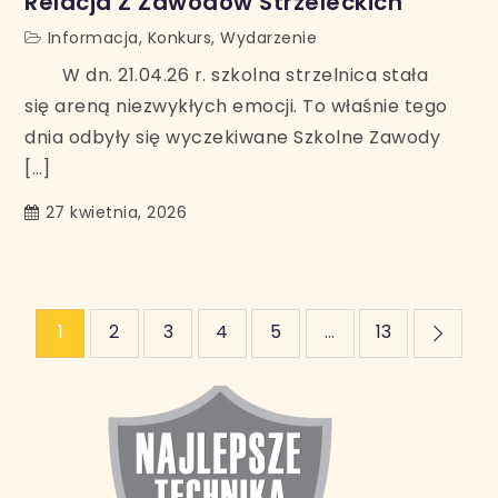
Relacja Z Zawodów Strzeleckich
Informacja
,
Konkurs
,
Wydarzenie
W dn. 21.04.26 r. szkolna strzelnica stała
się areną niezwykłych emocji. To właśnie tego
dnia odbyły się wyczekiwane Szkolne Zawody
[…]
27 kwietnia, 2026
Stronicowanie
1
2
3
4
5
…
13
wpisów