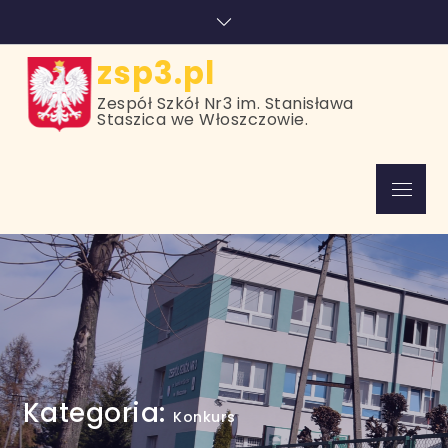
Skip
treści
to
content
zsp3.pl
Zespół Szkół Nr3 im. Stanisława
Staszica we Włoszczowie.
Menu
Kategoria:
Konkurs