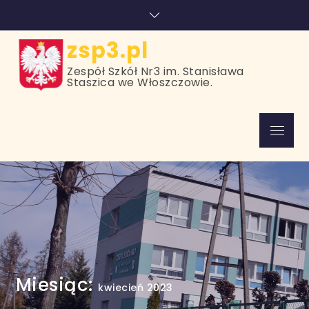
Skip
treści
to
content
zsp3.pl
Zespół Szkół Nr3 im. Stanisława
Staszica we Włoszczowie.
Menu
Miesiąc:
kwiecień 2023