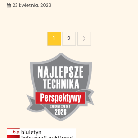
23 kwietnia, 2023
Stronicowanie
1
2
wpisów