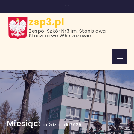
Skip
treści
to
content
zsp3.pl
Zespół Szkół Nr3 im. Stanisława
Staszica we Włoszczowie.
Menu
Miesiąc:
październik 2025