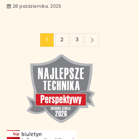
28 października, 2025
Stronicowanie
1
2
3
wpisów