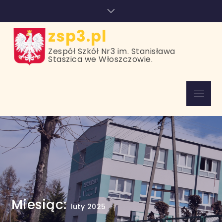
Skip
treści
to
content
zsp3.pl
Zespół Szkół Nr3 im. Stanisława
Staszica we Włoszczowie.
Menu
Miesiąc:
luty 2025