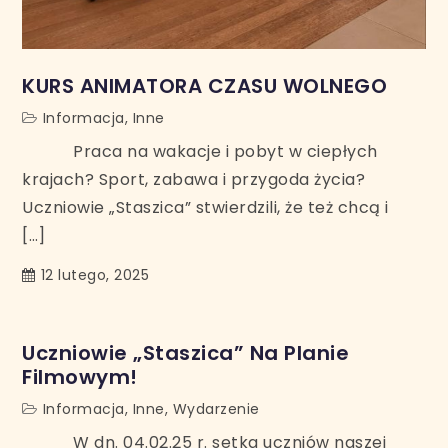
KURS ANIMATORA CZASU WOLNEGO
Informacja
,
Inne
Praca na wakacje i pobyt w ciepłych
krajach? Sport, zabawa i przygoda życia?
Uczniowie „Staszica” stwierdzili, że też chcą i
[…]
12 lutego, 2025
Uczniowie „Staszica” Na Planie
Filmowym!
Informacja
,
Inne
,
Wydarzenie
W dn. 04.02.25 r. setka uczniów naszej