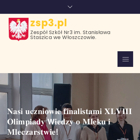
Skip
treści
to
content
zsp3.pl
Zespół Szkół Nr3 im. Stanisława
Staszica we Włoszczowie.
Menu
𝐍𝐚𝐬𝐢 𝐮𝐜𝐳𝐧𝐢𝐨𝐰𝐢𝐞 𝐟𝐢𝐧𝐚𝐥𝐢𝐬𝐭𝐚𝐦𝐢 𝐗𝐋𝐕𝐈𝐈𝐈
𝐎𝐥𝐢𝐦𝐩𝐢𝐚𝐝𝐲 𝗪𝐢𝐞𝐝𝐳𝐲 𝐨 𝐌𝐥𝐞𝐤𝐮 𝐢
𝐌𝐥𝐞𝐜𝐳𝐚𝐫𝐬𝐭𝐰𝐢𝐞!