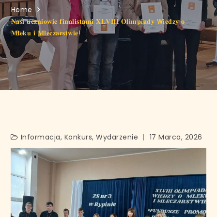
Home
𝐍𝐚𝐬𝐢 𝐮𝐜𝐳𝐧𝐢𝐨𝐰𝐢𝐞 𝐟𝐢𝐧𝐚𝐥𝐢𝐬𝐭𝐚𝐦𝐢 𝐗𝐋𝐕𝐈𝐈𝐈 𝐎𝐥𝐢𝐦𝐩𝐢𝐚𝐝𝐲 𝗪𝐢𝐞𝐝𝐳𝐲 𝐨
𝐌𝐥𝐞𝐤𝐮 𝐢 𝐌𝐥𝐞𝐜𝐳𝐚𝐫𝐬𝐭𝐰𝐢𝐞!
Informacja
,
Konkurs
,
Wydarzenie
17 Marca, 2026