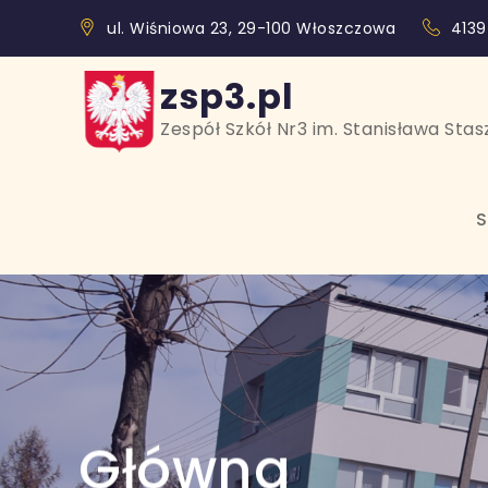
Skip
treści
ul. Wiśniowa 23, 29-100 Włoszczowa
4139
to
content
zsp3.pl
Zespół Szkół Nr3 im. Stanisława Sta
S
Główna