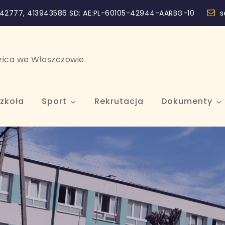
42777, 413943586 SD: AE:PL-60105-42944-AARBG-10
s
szica we Włoszczowie.
zkoła
Sport
Rekrutacja
Dokumenty