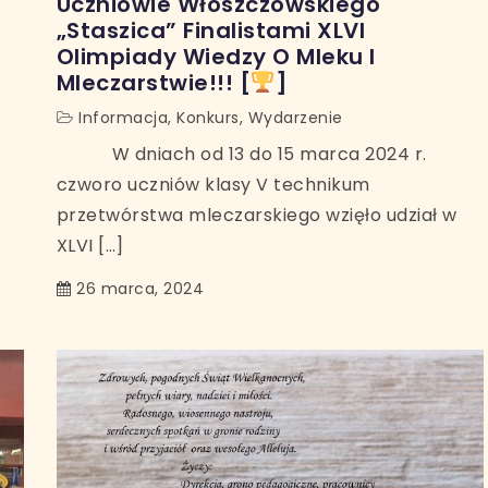
Uczniowie Włoszczowskiego
„Staszica” Finalistami XLVI
Olimpiady Wiedzy O Mleku I
Mleczarstwie!!! [
]
Informacja
,
Konkurs
,
Wydarzenie
W dniach od 13 do 15 marca 2024 r.
czworo uczniów klasy V technikum
przetwórstwa mleczarskiego wzięło udział w
XLVI […]
26 marca, 2024